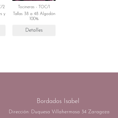
C/2
Tocineras - TOC/1
s y
Tallas 38 a 48 Algodón
100%
Detalles
Bordados Isabel
Dirección: Duquesa Villahermosa 34 Zaragoza