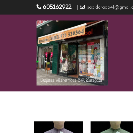
605162922
|
isapidorado41@gmail.