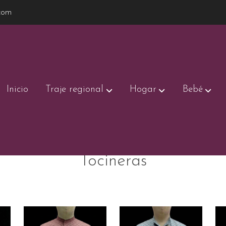
com
Inicio
Traje regional
Hogar
Bebé
Tocineras