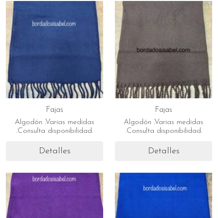
Fajas
Fajas
Algodón .Varias medidas
Algodón .Varias medidas
.Consulta disponibilidad.
.Consulta disponibilidad.
Detalles
Detalles