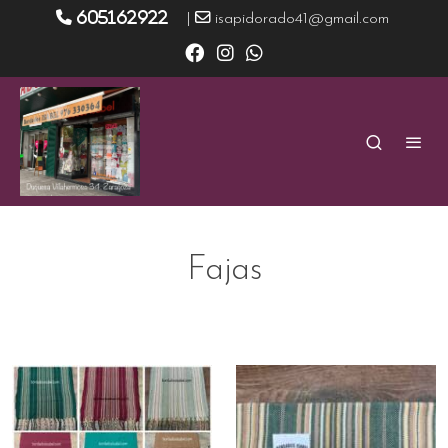
605162922
|
isapidorado41@gmail.com
Fajas