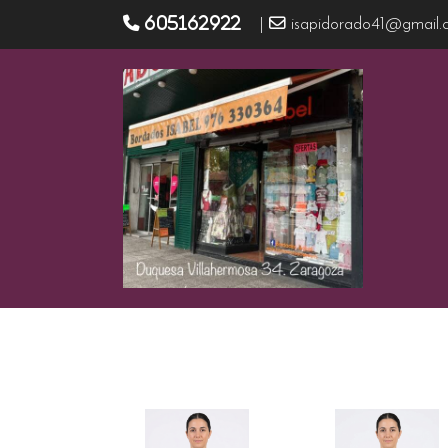
605162922
|
isapidorado41@gmail.