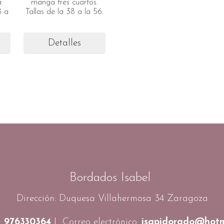
a
manga tres cuartos.
8 a
Tallas de la 38 a la 56.
Detalles
Bordados Isabel
Dirección: Duquesa Villahermosa 34 Zaragoza
:
976330364
| Correo electrónico:
isapidorado@hotm