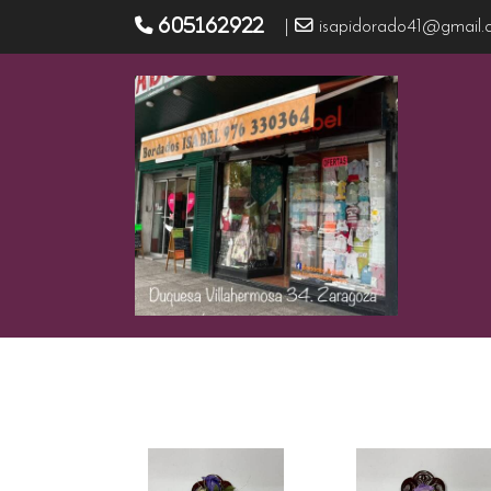
605162922
|
isapidorado41@gmail.