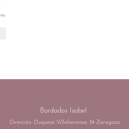
rey
Bordados Isabel
Dirección: Duquesa Villahermosa 34 Zaragoza