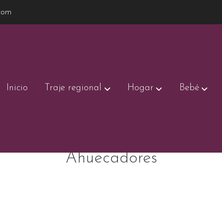
com
Inicio
Traje regional
Hogar
Bebé
Ahuecadores