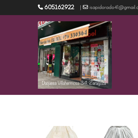
605162922
|
isapidorado41@gmail.