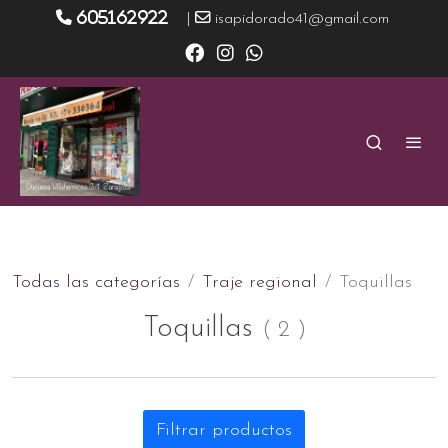
605162922
|
isapidorado41@gmail.com
Todas las categorías
Traje regional
Toquillas
Toquillas
(
2
)
Filtrar productos