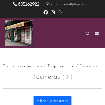
605162922
|
isapidorado41@gmail.com
Todas las categorías
Traje regional
Tocineras
Tocineras
(
9
)
Filtrar productos