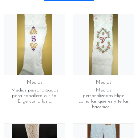
Medias
Medias
Medias personalizadas
Medias
para caballero o niño.
personalizadas.Elige
Elige como las ...
como las quieres y te las
hacemos. ...