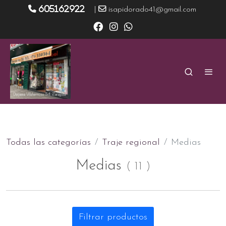
605162922
|
isapidorado41@gmail.com
Todas las categorías
Traje regional
Medias
Medias
(
11
)
Filtrar productos