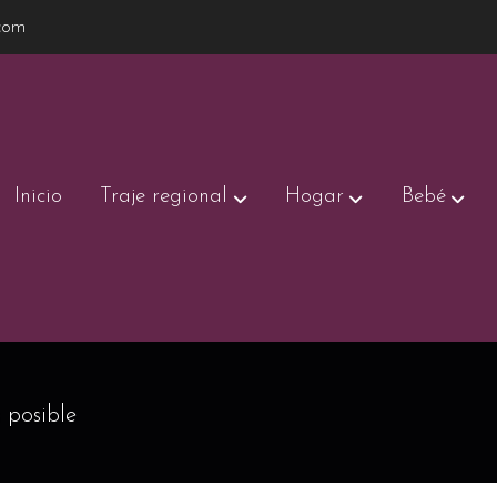
com
Inicio
Traje regional
Hogar
Bebé
 posible