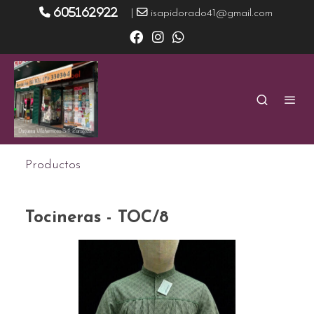
605162922
|
isapidorado41@gmail.com
Productos
Tocineras - TOC/8