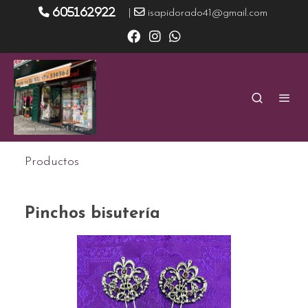
605162922
|
isapidorado41@gmail.com
Productos
Pinchos bisutería