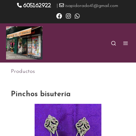
605162922
|
isapidorado41@gmail.com
Productos
Pinchos bisutería