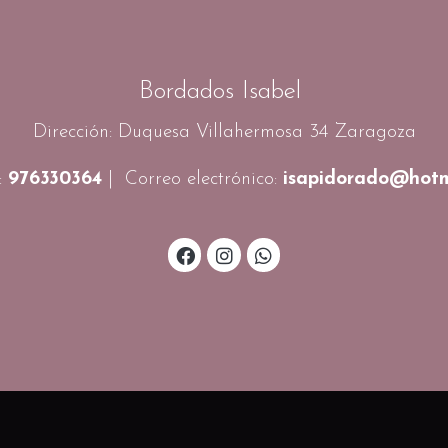
Bordados Isabel
Dirección: Duquesa Villahermosa 34 Zaragoza
:
976330364
| Correo electrónico:
isapidorado@hotm