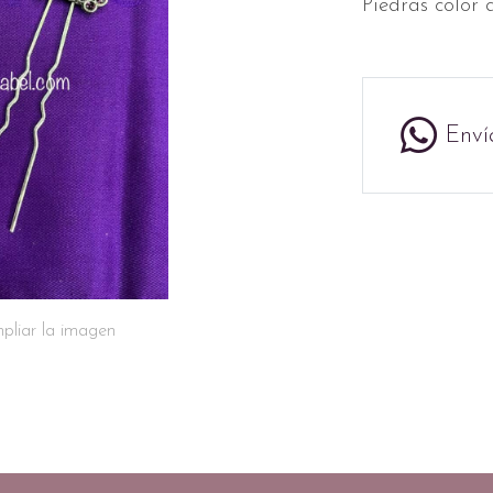
Piedras color 
Enví
pliar la imagen