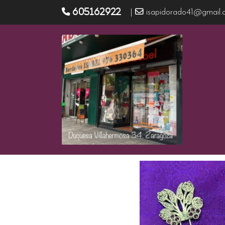
605162922
|
isapidorado41@gmail.
Productos
Pinchos bisutería