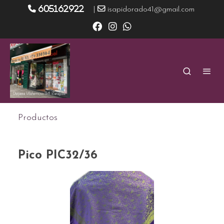
605162922
|
isapidorado41@gmail.com
Productos
Pico PIC32/36