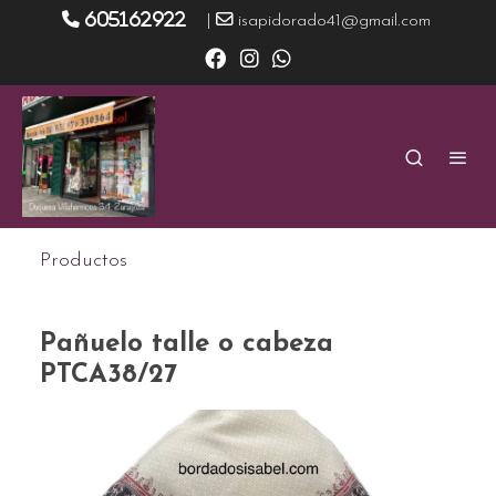
605162922
|
isapidorado41@gmail.com
Productos
Pañuelo talle o cabeza
PTCA38/27