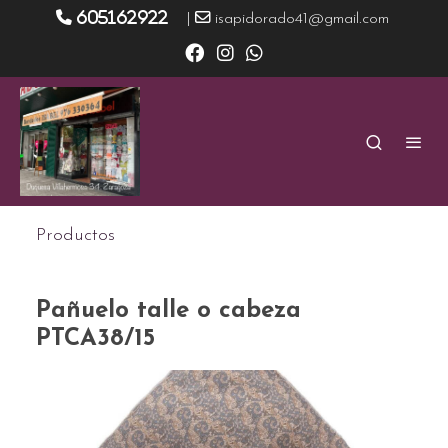
605162922
|
isapidorado41@gmail.com
Productos
Pañuelo talle o cabeza
PTCA38/15