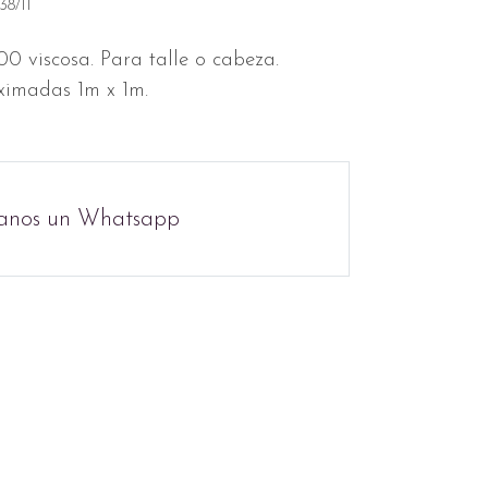
8/11
0 viscosa. Para talle o cabeza.
imadas 1m x 1m.
anos un Whatsapp