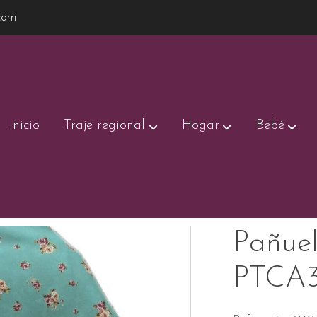
com
Inicio
Traje regional
Hogar
Bebé
CA38/11
Pañuel
PTCA3