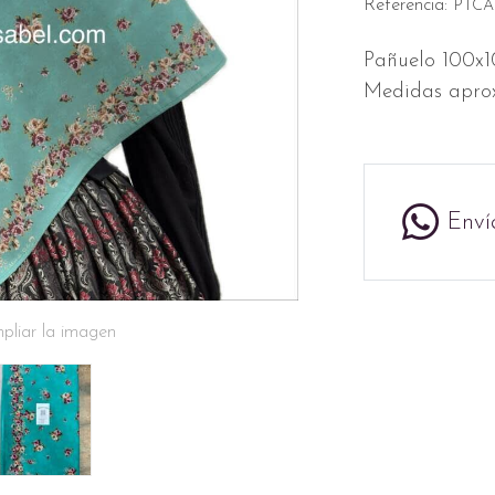
Referencia:
PTCA3
Pañuelo 100x10
Medidas aprox
Enví
pliar la imagen