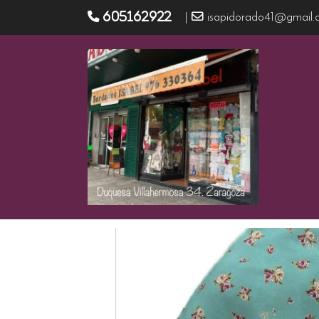
605162922
|
isapidorado41@gmail.
Productos
Pañuelo talle o cabeza PT