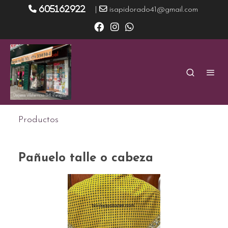
605162922
|
isapidorado41@gmail.com
Productos
Pañuelo talle o cabeza