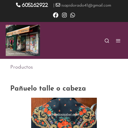
605162922
|
isapidorado41@gmail.com
Productos
Pañuelo talle o cabeza