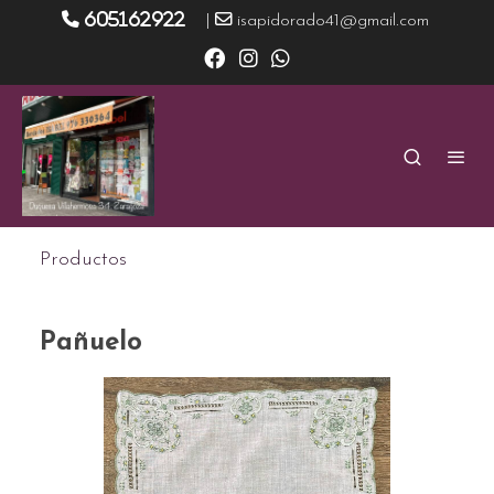
605162922
|
isapidorado41@gmail.com
Productos
Pañuelo