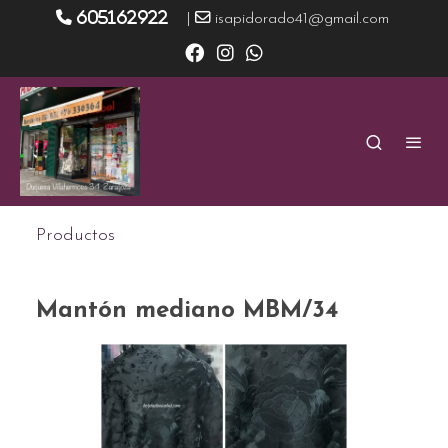
605162922
|
isapidorado41@gmail.com
Productos
Mantón mediano MBM/34