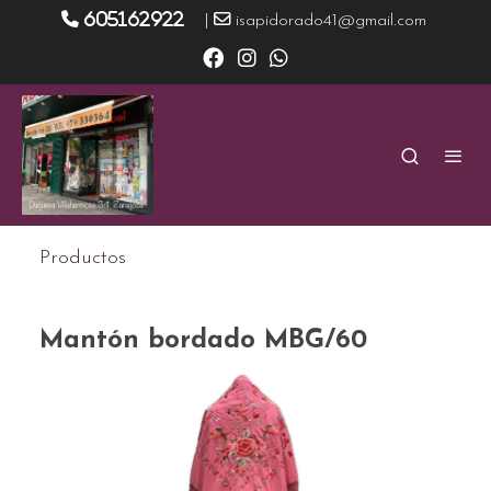
605162922
|
isapidorado41@gmail.com
Productos
Mantón bordado MBG/60