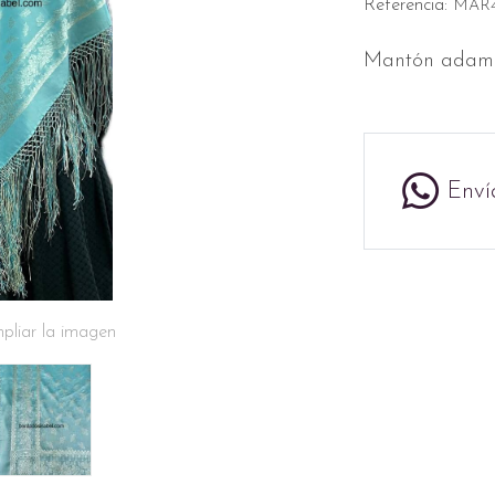
Referencia:
MAR4
Mantón adam
Enví
pliar la imagen