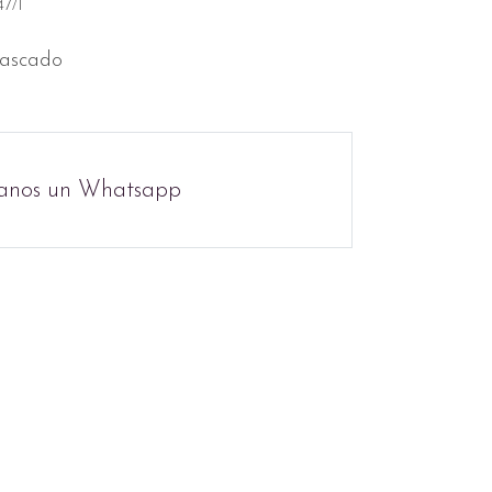
7/1
ascado
anos un Whatsapp