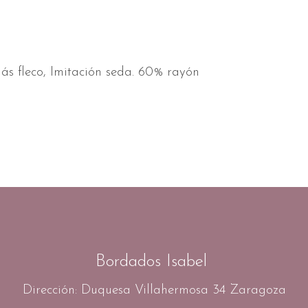
s fleco,
Imitación seda. 60% rayón
Bordados Isabel
Dirección: Duquesa Villahermosa 34 Zaragoza