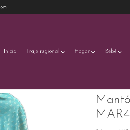
com
Inicio
Traje regional
Hogar
Bebé
47/1
Mantó
MAR4