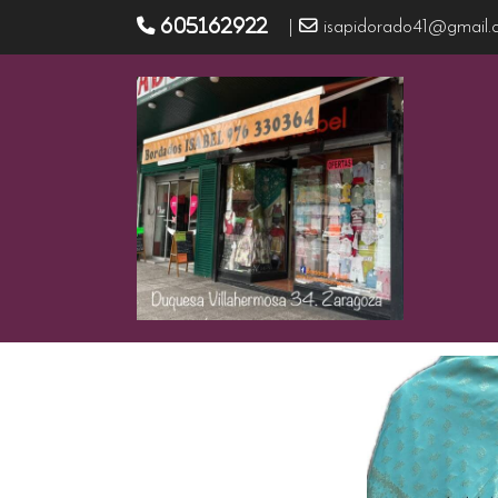
605162922
|
isapidorado41@gmail.
Productos
Mantón adamascado MAR