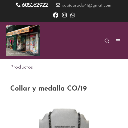
605162922
|
isapidorado41@gmail.com
Productos
Collar y medalla CO/19