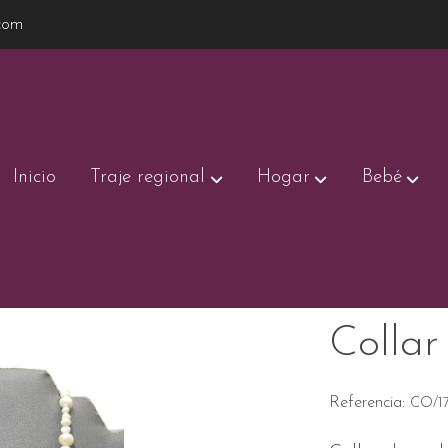
com
Inicio
Traje regional
Hogar
Bebé
Collar
Referencia:
CO/1