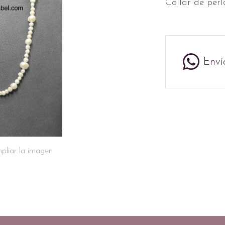
Collar de perl
Enví
pliar la imagen