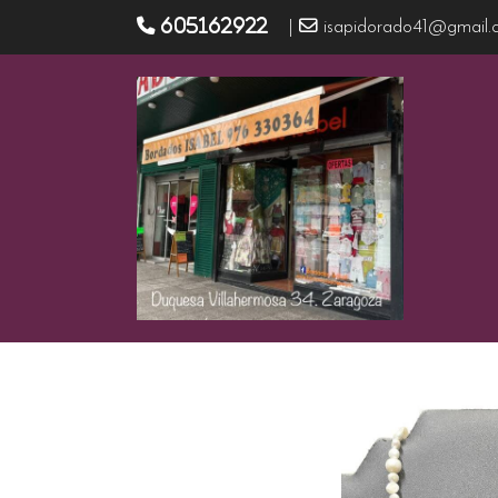
605162922
|
isapidorado41@gmail.
Productos
Collar y medalla CO/17