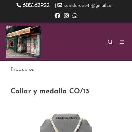
605162922
|
isapidorado41@gmail.com
Productos
Collar y medalla CO/13