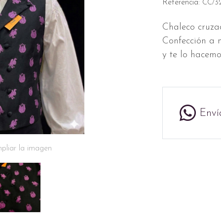
Referencia:
CC/3
Chaleco cruz
Confección a m
y te lo hacem
Enví
pliar la imagen