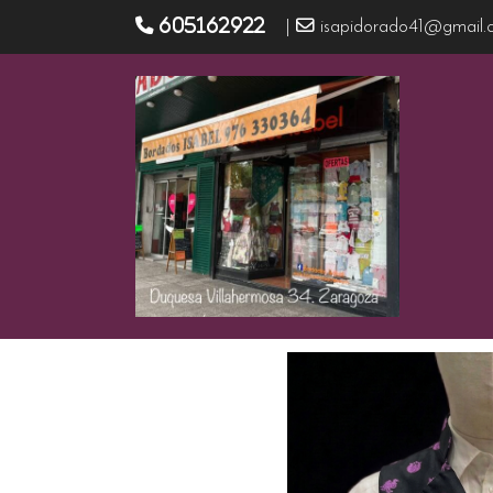
605162922
|
isapidorado41@gmail.
Productos
Chaleco caballero CC/32