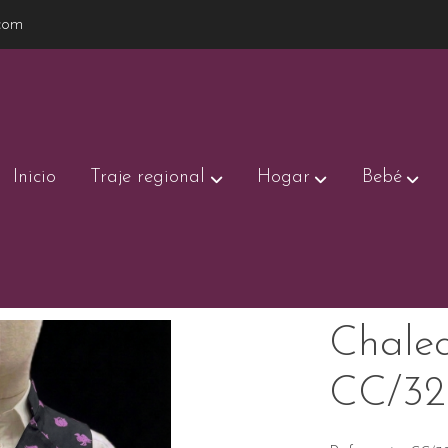
com
Inicio
Traje regional
Hogar
Bebé
Chalec
CC/32