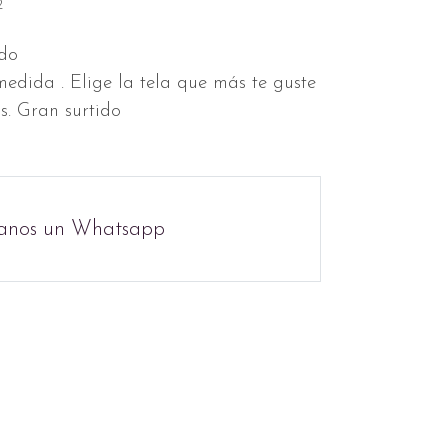
2
ado
edida . Elige la tela que más te guste
os. Gran surtido
anos un Whatsapp