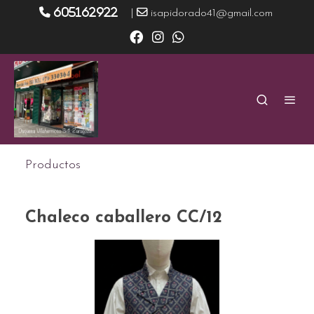
605162922
|
isapidorado41@gmail.com
Productos
Chaleco caballero CC/12