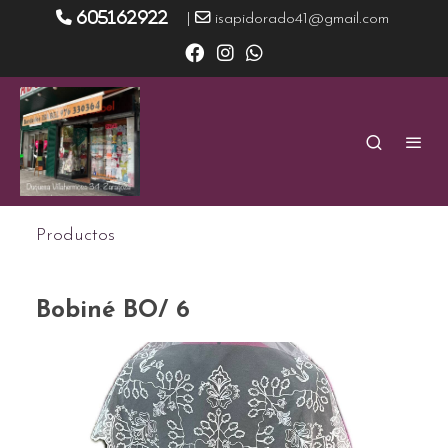
605162922
|
isapidorado41@gmail.com
Productos
Bobiné BO/ 6