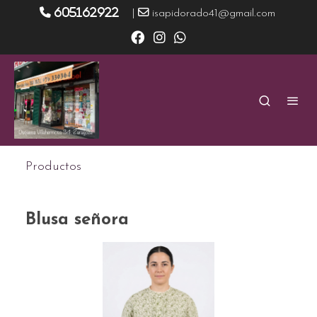
605162922
|
isapidorado41@gmail.com
Productos
Blusa señora